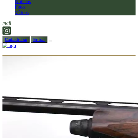
Notícias
Fotos
Vídeos
mail
Cadastre-se
Entrar