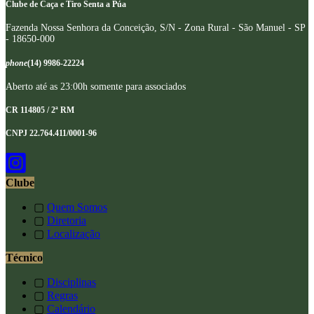
Clube de Caça e Tiro Senta a Púa
Fazenda Nossa Senhora da Conceição, S/N - Zona Rural - São Manuel - SP
- 18650-000
phone
(14) 9986-22224
Aberto até as 23:00h somente para associados
CR 114805 / 2ª RM
CNPJ 22.764.411/0001-96
Clube
▢
Quem Somos
▢
Diretoria
▢
Localização
Técnico
▢
Disciplinas
▢
Regras
▢
Calendário