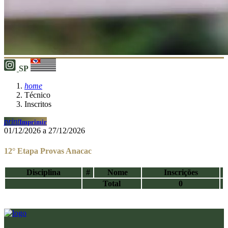
SP
home
Técnico
Inscritos
print
Imprimir
01/12/2026 a 27/12/2026
12° Etapa Provas Anacac
Disciplina
#
Nome
Inscrições
Total
0