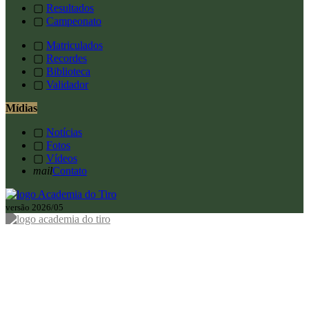
▢
Resultados
▢
Campeonato
▢
Matriculados
▢
Recordes
▢
Biblioteca
▢
Validador
Mídias
▢
Notícias
▢
Fotos
▢
Vídeos
mail
Contato
versão 2026/05