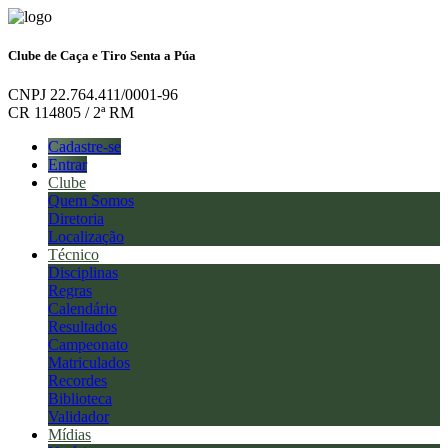
Clube de Caça e Tiro Senta a Púa
CNPJ 22.764.411/0001-96
CR 114805 / 2ª RM
Cadastre-se
Entrar
Clube
Quem Somos
Diretoria
Localização
Técnico
Disciplinas
Regras
Calendário
Resultados
Campeonato
Matriculados
Recordes
Biblioteca
Validador
Mídias