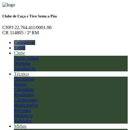
Clube de Caça e Tiro Senta a Púa
CNPJ 22.764.411/0001-96
CR 114805 / 2ª RM
Cadastre-se
Entrar
Clube
Quem Somos
Diretoria
Localização
Técnico
Disciplinas
Regras
Calendário
Resultados
Campeonato
Matriculados
Recordes
Biblioteca
Validador
Mídias