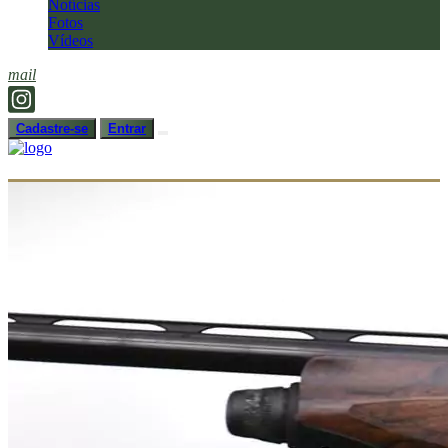
Notícias
Fotos
Vídeos
mail
Cadastre-se
Entrar