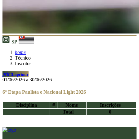
SP
home
Técnico
Inscritos
print
Imprimir
01/06/2026 a 30/06/2026
6° Etapa Paulista e Nacional Light 2026
Disciplina
#
Nome
Inscrições
Total
0