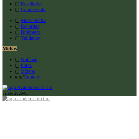
▢
Resultados
▢
Campeonato
▢
Matriculados
▢
Recordes
▢
Biblioteca
▢
Validador
Mídias
▢
Notícias
▢
Fotos
▢
Vídeos
mail
Contato
versão 2026/05