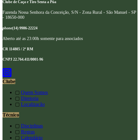
Clube de Caça e Tiro Senta a Púa
Fazenda Nossa Senhora da Conceição, S/N - Zona Rural - São Manuel - SP
- 18650-000
phone
(14) 9986-22224
Aberto até as 23:00h somente para associados
CR 114805 / 2ª RM
CNPJ 22.764.411/0001-96
Clube
▢
Quem Somos
▢
Diretoria
▢
Localização
Técnico
▢
Disciplinas
▢
Regras
▢
Calendário