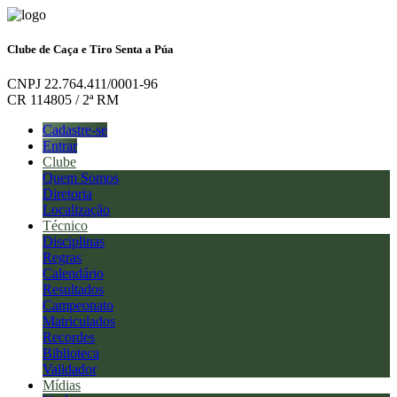
Clube de Caça e Tiro Senta a Púa
CNPJ 22.764.411/0001-96
CR 114805 / 2ª RM
Cadastre-se
Entrar
Clube
Quem Somos
Diretoria
Localização
Técnico
Disciplinas
Regras
Calendário
Resultados
Campeonato
Matriculados
Recordes
Biblioteca
Validador
Mídias