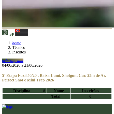
SP
home
Técnico
Inscritos
print
Imprimir
04/06/2026 a 21/06/2026
5ª Etapa Fuzil 50/20 , Baixa Lumi, Shotgun, Car. 25m de Ar,
Perfect Shot e Mini Trap 2026
Disciplina
#
Nome
Inscrições
Total
0