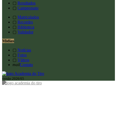
▢
Resultados
▢
Campeonato
▢
Matriculados
▢
Recordes
▢
Biblioteca
▢
Validador
Mídias
▢
Notícias
▢
Fotos
▢
Vídeos
mail
Contato
versão 2026/05