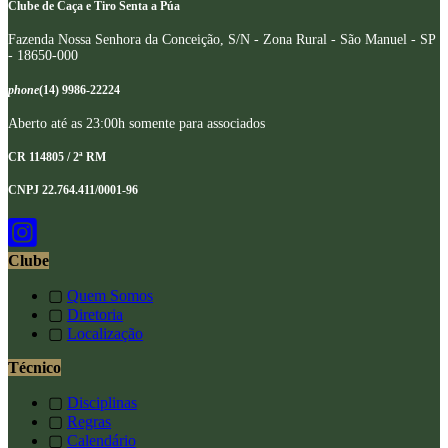
Clube de Caça e Tiro Senta a Púa
Fazenda Nossa Senhora da Conceição, S/N - Zona Rural - São Manuel - SP
- 18650-000
phone
(14) 9986-22224
Aberto até as 23:00h somente para associados
CR 114805 / 2ª RM
CNPJ 22.764.411/0001-96
Clube
▢
Quem Somos
▢
Diretoria
▢
Localização
Técnico
▢
Disciplinas
▢
Regras
▢
Calendário