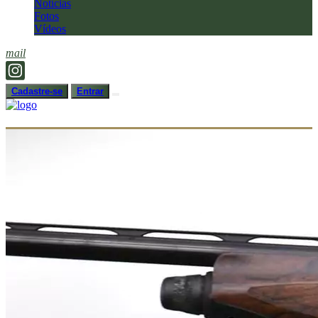
Notícias
Fotos
Vídeos
mail
Cadastre-se
Entrar