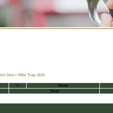
fect Shot e Mini Trap 2026
#
Nome
Total