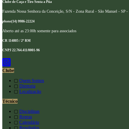
Clube de Caça e Tiro Senta a Púa
Fazenda Nossa Senhora da Conceição, S/N - Zona Rural - São Manuel - SP -
phone
(14) 9986-22224
Aberto até as 23:00h somente para associados
CR 114805 / 2ª RM
CNPJ 22.764.411/0001-96
Clube
▢
Quem Somos
▢
Diretoria
▢
Localização
Técnico
▢
Disciplinas
▢
Regras
▢
Calendário
▢
Resultados