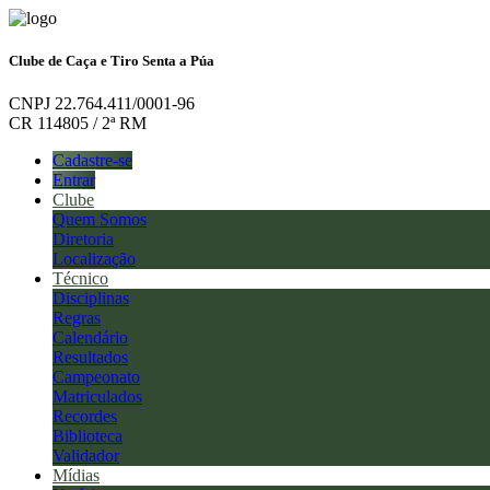
Clube de Caça e Tiro Senta a Púa
CNPJ 22.764.411/0001-96
CR 114805 / 2ª RM
Cadastre-se
Entrar
Clube
Quem Somos
Diretoria
Localização
Técnico
Disciplinas
Regras
Calendário
Resultados
Campeonato
Matriculados
Recordes
Biblioteca
Validador
Mídias