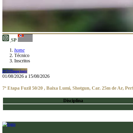
SP
home
Técnico
Inscritos
print
Imprimir
01/08/2026 a 15/08/2026
7ª Etapa Fuzil 50/20 , Baixa Lumi, Shotgun, Car. 25m de Ar, Per
Disciplina