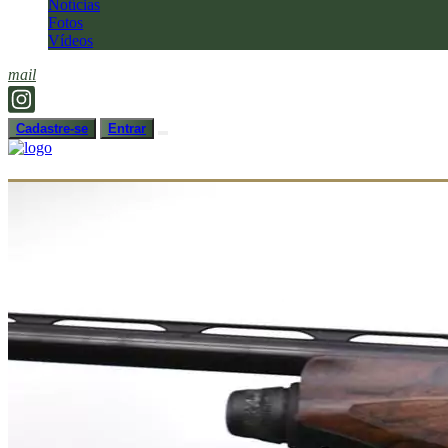
Notícias
Fotos
Vídeos
mail
Cadastre-se
Entrar