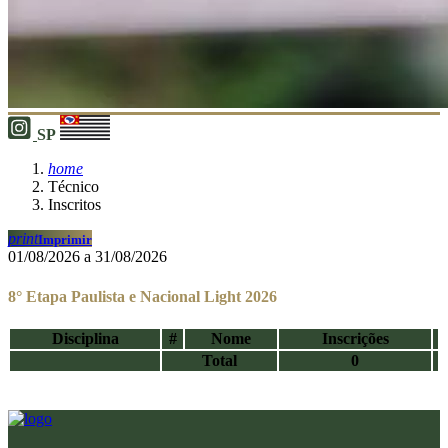
SP
home
Técnico
Inscritos
print
Imprimir
01/08/2026 a 31/08/2026
8° Etapa Paulista e Nacional Light 2026
Disciplina
#
Nome
Inscrições
Total
0