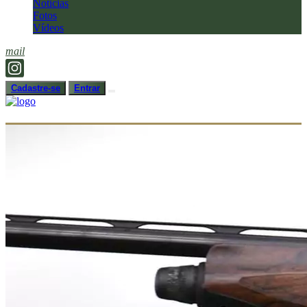
Notícias
Fotos
Vídeos
mail
Cadastre-se
Entrar