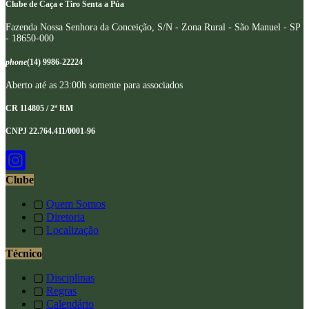
Clube de Caça e Tiro Senta a Púa
Fazenda Nossa Senhora da Conceição, S/N - Zona Rural - São Manuel - SP
- 18650-000
phone
(14) 9986-22224
Aberto até as 23:00h somente para associados
CR 114805 / 2ª RM
CNPJ 22.764.411/0001-96
Clube
▢
Quem Somos
▢
Diretoria
▢
Localização
Técnico
▢
Disciplinas
▢
Regras
▢
Calendário