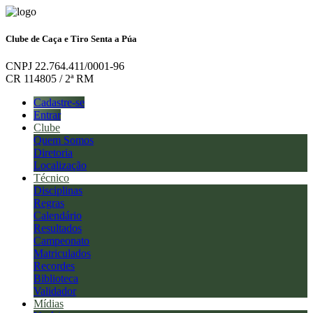
Clube de Caça e Tiro Senta a Púa
CNPJ 22.764.411/0001-96
CR 114805 / 2ª RM
Cadastre-se
Entrar
Clube
Quem Somos
Diretoria
Localização
Técnico
Disciplinas
Regras
Calendário
Resultados
Campeonato
Matriculados
Recordes
Biblioteca
Validador
Mídias