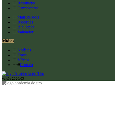
▢
Resultados
▢
Campeonato
▢
Matriculados
▢
Recordes
▢
Biblioteca
▢
Validador
Mídias
▢
Notícias
▢
Fotos
▢
Vídeos
mail
Contato
versão 2026/05