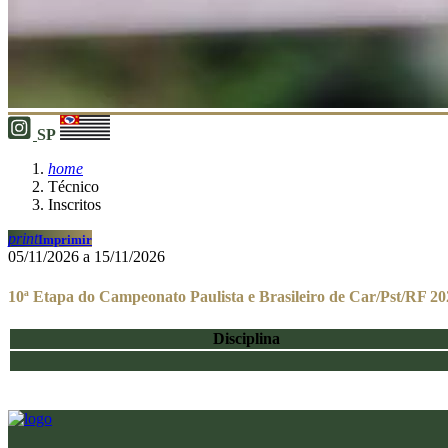
SP
home
Técnico
Inscritos
print
Imprimir
05/11/2026 a 15/11/2026
10ª Etapa do Campeonato Paulista e Brasileiro de Car/Pst/RF 20
Disciplina