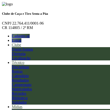
Clube de Caça e Tiro Senta a Púa
CNPJ 22.764.411/0001-96
CR 114805 / 2ª RM
Cadastre-se
Entrar
Clube
Quem Somos
Diretoria
Localização
Técnico
Disciplinas
Regras
Calendário
Resultados
Campeonato
Matriculados
Recordes
Biblioteca
Validador
Mídias