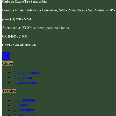
Clube de Caça e Tiro Senta a Púa
Fazenda Nossa Senhora da Conceição, S/N - Zona Rural - São Manuel - SP -
phone
(14) 9986-22224
Aberto até as 23:00h somente para associados
CR 114805 / 2ª RM
CNPJ 22.764.411/0001-96
Clube
▢
Quem Somos
▢
Diretoria
▢
Localização
Técnico
▢
Disciplinas
▢
Regras
▢
Calendário
▢
Resultados