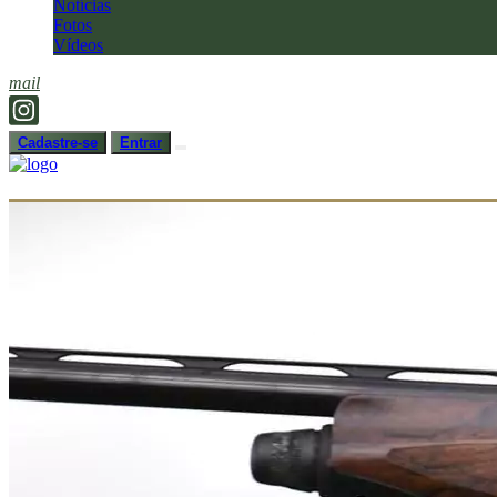
Notícias
Fotos
Vídeos
mail
Cadastre-se
Entrar