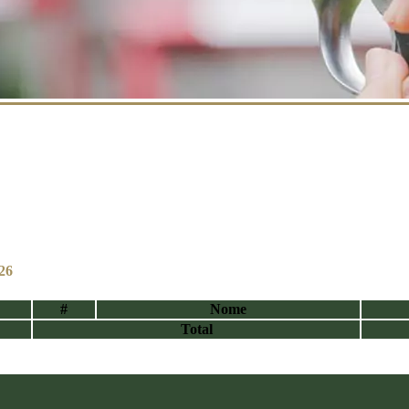
26
#
Nome
Total