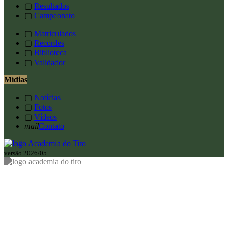
▢
Resultados
▢
Campeonato
▢
Matriculados
▢
Recordes
▢
Biblioteca
▢
Validador
Mídias
▢
Notícias
▢
Fotos
▢
Vídeos
mail
Contato
versão 2026/05