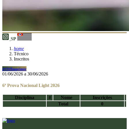
SP
home
Técnico
Inscritos
print
Imprimir
01/06/2026 a 30/06/2026
6ª Prova Nacional Light 2026
Disciplina
#
Nome
Inscrições
Total
0