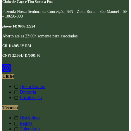
Clube de Caça e Tiro Senta a Púa
Fazenda Nossa Senhora da Conceição, S/N - Zona Rural - São Manuel - SP
- 18650-000
phone
(14) 9986-22224
Aberto até as 23:00h somente para associados
CR 114805 / 2ª RM
CNPJ 22.764.411/0001-96
Clube
▢
Quem Somos
▢
Diretoria
▢
Localização
Técnico
▢
Disciplinas
▢
Regras
▢
Calendário