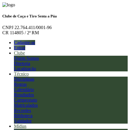
Clube de Caça e Tiro Senta a Púa
CNPJ 22.764.411/0001-96
CR 114805 / 2ª RM
Cadastre-se
Entrar
Clube
Quem Somos
Diretoria
Localização
Técnico
Disciplinas
Regras
Calendário
Resultados
Campeonato
Matriculados
Recordes
Biblioteca
Validador
Mídias