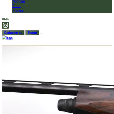
Notícias
Fotos
Vídeos
mail
Cadastre-se
Entrar