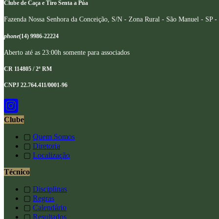
Clube de Caça e Tiro Senta a Púa
Fazenda Nossa Senhora da Conceição, S/N - Zona Rural - São Manuel - SP -
phone
(14) 9986-22224
Aberto até as 23:00h somente para associados
CR 114805 / 2ª RM
CNPJ 22.764.411/0001-96
Clube
▢
Quem Somos
▢
Diretoria
▢
Localização
Técnico
▢
Disciplinas
▢
Regras
▢
Calendário
▢
Resultados