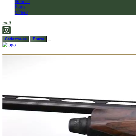
Notícias
Fotos
Vídeos
mail
Cadastre-se
Entrar