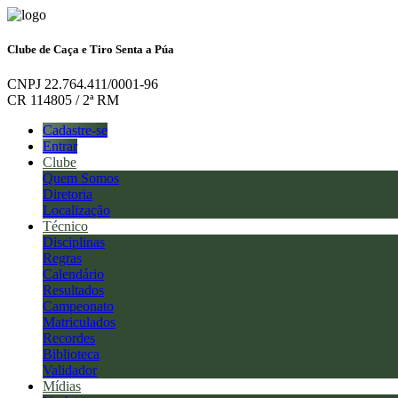
Clube de Caça e Tiro Senta a Púa
CNPJ 22.764.411/0001-96
CR 114805 / 2ª RM
Cadastre-se
Entrar
Clube
Quem Somos
Diretoria
Localização
Técnico
Disciplinas
Regras
Calendário
Resultados
Campeonato
Matriculados
Recordes
Biblioteca
Validador
Mídias