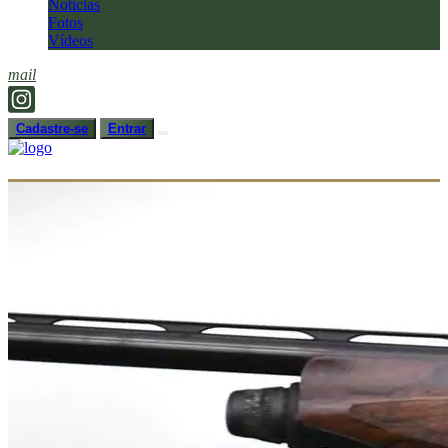
Notícias
Fotos
Vídeos
mail
Cadastre-se
Entrar