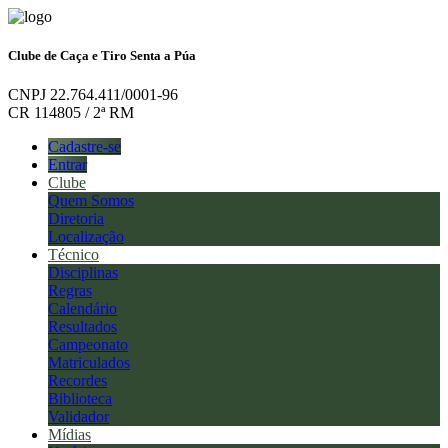
Clube de Caça e Tiro Senta a Púa
CNPJ 22.764.411/0001-96
CR 114805 / 2ª RM
Cadastre-se
Entrar
Clube
Quem Somos
Diretoria
Localização
Técnico
Disciplinas
Regras
Calendário
Resultados
Campeonato
Matriculados
Recordes
Biblioteca
Validador
Mídias