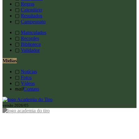
▢
Regras
▢
Calendário
▢
Resultados
▢
Campeonato
▢
Matriculados
▢
Recordes
▢
Biblioteca
▢
Validador
Mídias
▢
Notícias
▢
Fotos
▢
Vídeos
mail
Contato
versão 2026/05