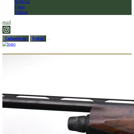
Notícias
Fotos
Vídeos
mail
Cadastre-se
Entrar