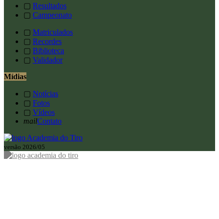
▢
Resultados
▢
Campeonato
▢
Matriculados
▢
Recordes
▢
Biblioteca
▢
Validador
Mídias
▢
Notícias
▢
Fotos
▢
Vídeos
mail
Contato
versão 2026/05