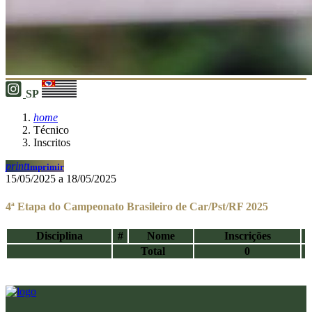
SP
home
Técnico
Inscritos
print
Imprimir
15/05/2025 a 18/05/2025
4ª Etapa do Campeonato Brasileiro de Car/Pst/RF 2025
Disciplina
#
Nome
Inscrições
Total
0