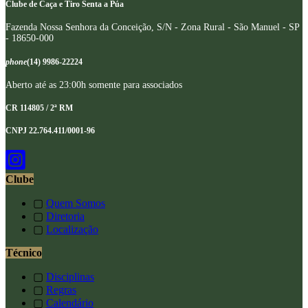
Clube de Caça e Tiro Senta a Púa
Fazenda Nossa Senhora da Conceição, S/N - Zona Rural - São Manuel - SP
- 18650-000
phone
(14) 9986-22224
Aberto até as 23:00h somente para associados
CR 114805 / 2ª RM
CNPJ 22.764.411/0001-96
Clube
▢
Quem Somos
▢
Diretoria
▢
Localização
Técnico
▢
Disciplinas
▢
Regras
▢
Calendário