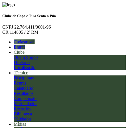
Clube de Caça e Tiro Senta a Púa
CNPJ 22.764.411/0001-96
CR 114805 / 2ª RM
Cadastre-se
Entrar
Clube
Quem Somos
Diretoria
Localização
Técnico
Disciplinas
Regras
Calendário
Resultados
Campeonato
Matriculados
Recordes
Biblioteca
Validador
Mídias